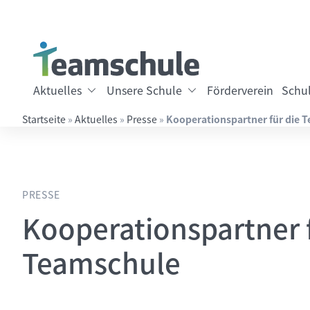
Springe direkt zu:
Inhalt
Hauptmenü
Suche
Aktuelles
Unsere Schule
Förderverein
Schul
Startseite
»
Aktuelles
»
Presse
»
Kooperationspartner für die 
Suchbegriff eingeben
PRESSE
Kooperationspartner f
Teamschule