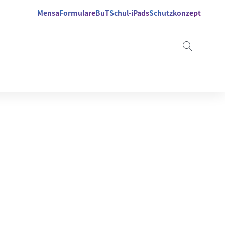
Mensa
Formulare
BuT
Schul-iPads
Schutzkonzept