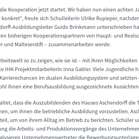
s die Kooperation jetzt startet. Wir haben nun einen achten 
 konkret“, freute sich Schulleiterin Ulrike Rupieper, nachde
rff-Ausbildungsleiter Guido Brinkmann unterschrieben hatt
en bisherigen Kooperationspartnern von Haupt- und Realsc
 und Malteserstift – zusammenarbeiten werde.
Arbeitswelt so zu zeigen, wie sie ist – mit ihren Möglichkeite
te IHK-Projektmitarbeiterin Inna Gabler. Viele Jugendliche
Karrierechancen im dualen Ausbildungssystem und setzten d
wohl ihnen eine Berufsausbildung ausgezeichnete Aussichten
haltet, dass die Auszubildenden des Hauses Aschendorff die 
n, um ihnen die betriebliche Ausbildung vorzustellen. Asc
eil, um von ihrem Alltag im Betrieb zu berichten. Schüler u
gung die Arbeits- und Produktionsvorgänge des Unternehme
alysieren Unternehmensvertreter die Bewerbungsunterlage