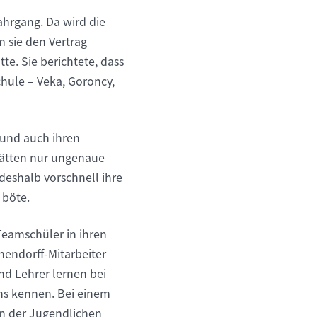
Jahrgang. Da wird die
m sie den Vertrag
e. Sie berichtete, dass
hule – Veka, Goroncy,
n und auch ihren
 hätten nur ungenaue
eshalb vorschnell ihre
 böte.
Teamschüler in ihren
hendorff-Mitarbeiter
nd Lehrer lernen bei
ns kennen. Bei einem
n der Jugendlichen