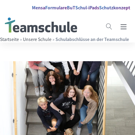
Springe direkt zu:
Inhalt
Hauptmenü
Suche
Mensa
Formulare
BuT
Schul-iPads
Schutzkonzept
Startseite
»
Unsere Schule
»
Schulabschlüsse an der Teamschule
Suchbegriff eingeben