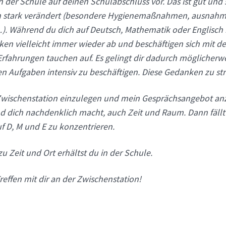
in der Schule auf deinen Schulabschluss vor. Das ist gut und 
 stark verändert (besondere Hygienemaßnahmen, ausnahmsl
. Während du dich auf Deutsch, Mathematik oder Englisch k
en vielleicht immer wieder ab und beschäftigen sich mit de
Erfahrungen tauchen auf. Es gelingt dir dadurch möglicherwe
en Aufgaben intensiv zu beschäftigen. Diese Gedanken zu st
e Zwischenstation einzulegen und mein Gesprächsangebot a
d dich nachdenklich macht, auch Zeit und Raum. Dann fällt es
f D, M und E zu konzentrieren.
 Zeit und Ort erhältst du in der Schule.
Treffen mit dir an der Zwischenstation!