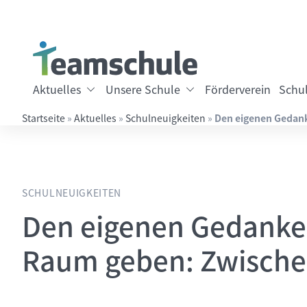
Springe direkt zu:
Inhalt
Hauptmenü
Suche
Aktuelles
Unsere Schule
Förderverein
Schul
Startseite
»
Aktuelles
»
Schulneuigkeiten
»
Den eigenen Gedank
Suchbegriff eingeben
SCHULNEUIGKEITEN
Den eigenen Gedanke
Raum geben: Zwische