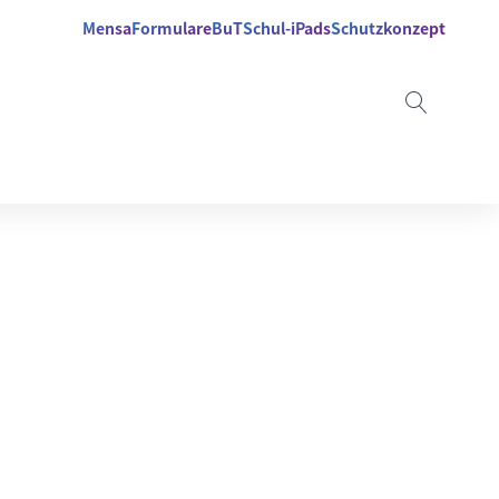
Mensa
Formulare
BuT
Schul-iPads
Schutzkonzept