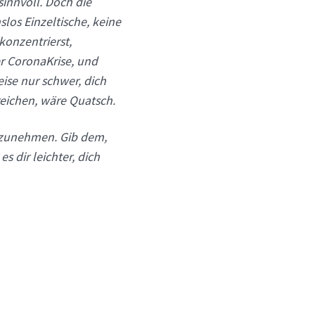
sinnvoll. Doch die
os Einzeltische, keine
onzentrierst,
r CoronaKrise, und
ise nur schwer, dich
reichen, wäre Quatsch.
nzunehmen. Gib dem,
 dir leichter, dich