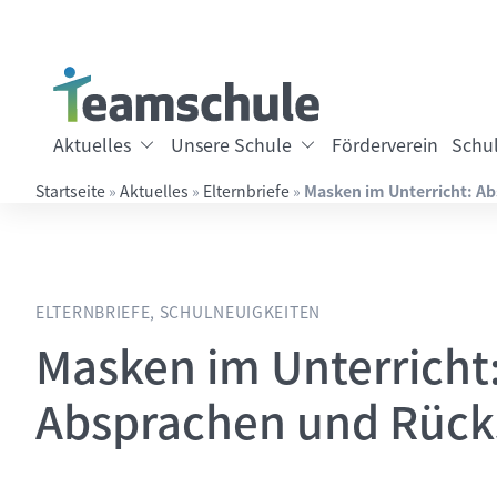
Springe direkt zu:
Inhalt
Hauptmenü
Suche
Aktuelles
Unsere Schule
Förderverein
Schul
Startseite
»
Aktuelles
»
Elternbriefe
»
Masken im Unterricht: A
Suchbegriff eingeben
ELTERNBRIEFE, SCHULNEUIGKEITEN
Masken im Unterricht
Absprachen und Rüc