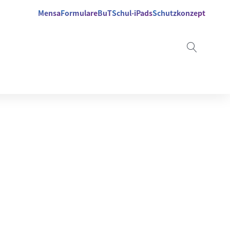
Mensa
Formulare
BuT
Schul-iPads
Schutzkonzept