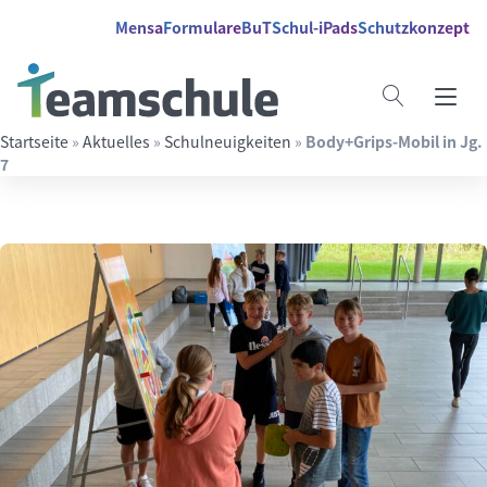
Springe direkt zu:
Inhalt
Hauptmenü
Suche
Mensa
Formulare
BuT
Schul-iPads
Schutzkonzept
Startseite
»
Aktuelles
»
Schulneuigkeiten
»
Body+Grips-Mobil in Jg.
7
Suchbegriff eingeben