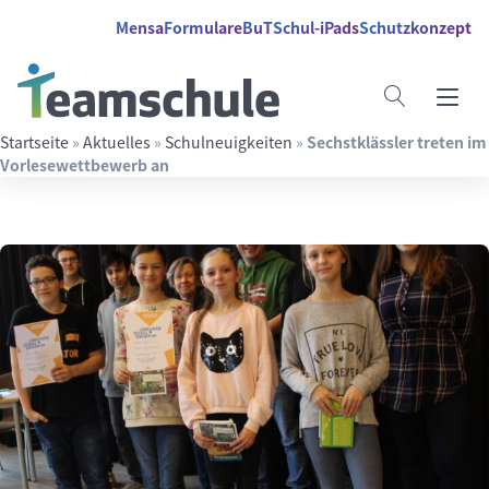
Springe direkt zu:
Inhalt
Hauptmenü
Suche
Mensa
Formulare
BuT
Schul-iPads
Schutzkonzept
Startseite
»
Aktuelles
»
Schulneuigkeiten
»
Sechstklässler treten im
Vorlesewettbewerb an
Suchbegriff eingeben