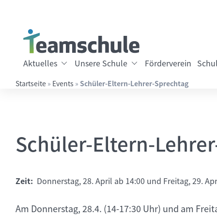
Springe direkt zu:
Inhalt
Hauptmenü
Suche
Aktuelles
Unsere Schule
Förderverein
Schul
Startseite
»
Events
»
Schüler-Eltern-Lehrer-Sprechtag
Suchbegriff eingeben
Schüler-Eltern-Lehre
Zeit:
Donnerstag, 28. April ab 14:00 und Freitag, 29. Ap
Am Donnerstag, 28.4. (14-17:30 Uhr) und am Freitag