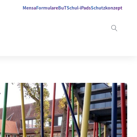
Mensa
Formulare
BuT
Schul-iPads
Schutzkonzept