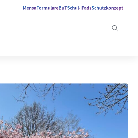
Mensa
Formulare
BuT
Schul-iPads
Schutzkonzept