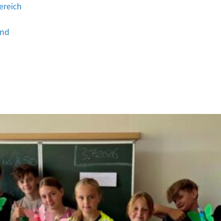
ereich
end