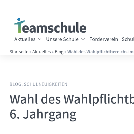
Springe direkt zu:
Inhalt
Hauptmenü
Suche
Aktuelles
Unsere Schule
Förderverein
Schul
Startseite
»
Aktuelles
»
Blog
»
Wahl des Wahlpflichtbereichs im
Suchbegriff eingeben
BLOG, SCHULNEUIGKEITEN
Wahl des Wahlpflicht
6. Jahrgang