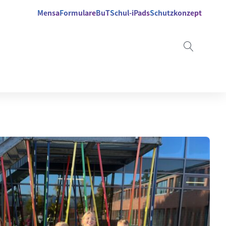
Mensa
Formulare
BuT
Schul-iPads
Schutzkonzept