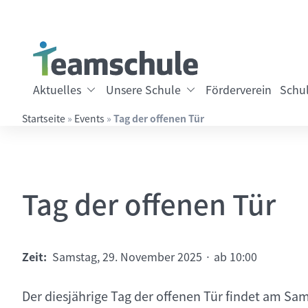
Springe direkt zu:
Inhalt
Hauptmenü
Suche
Aktuelles
Unsere Schule
Förderverein
Schul
Startseite
»
Events
»
Tag der offenen Tür
Suchbegriff eingeben
Tag der offenen Tür
Zeit:
Samstag, 29. November 2025 · ab 10:00
Der diesjährige Tag der offenen Tür findet am Sam