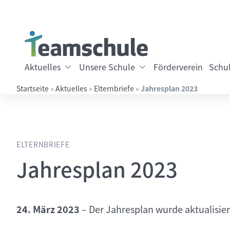
Springe direkt zu:
Inhalt
Hauptmenü
Suche
Aktuelles
Unsere Schule
Förderverein
Schul
Startseite
»
Aktuelles
»
Elternbriefe
»
Jahresplan 2023
Suchbegriff eingeben
ELTERNBRIEFE
Jahresplan 2023
24. März 2023
–
Der Jahresplan wurde aktualisier