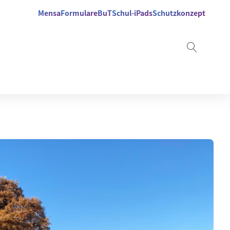
Mensa
Formulare
BuT
Schul-iPads
Schutzkonzept