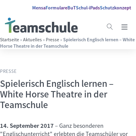
Springe direkt zu:
Inhalt
Hauptmenü
Suche
Mensa
Formulare
BuT
Schul-iPads
Schutzkonzept
Startseite
»
Aktuelles
»
Presse
»
Spielerisch Englisch lernen – White
Horse Theatre in der Teamschule
Suchbegriff eingeben
PRESSE
Spielerisch Englisch lernen –
White Horse Theatre in der
Teamschule
14. September 2017
–
Ganz besonderen
"Englischunterricht" erlebten die Teamschüler vor