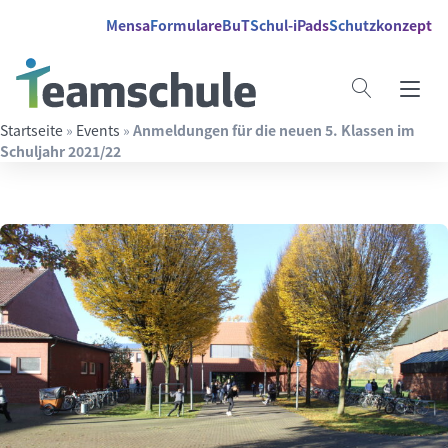
Springe direkt zu:
Inhalt
Hauptmenü
Suche
Mensa
Formulare
BuT
Schul-iPads
Schutzkonzept
Startseite
»
Events
»
Anmeldungen für die neuen 5. Klassen im
Schuljahr 2021/22
Suchbegriff eingeben