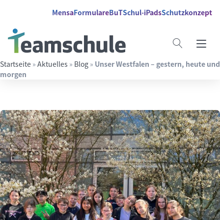
Springe direkt zu:
Inhalt
Hauptmenü
Suche
Mensa
Formulare
BuT
Schul-iPads
Schutzkonzept
Startseite
»
Aktuelles
»
Blog
»
Unser Westfalen – gestern, heute und
morgen
Suchbegriff eingeben