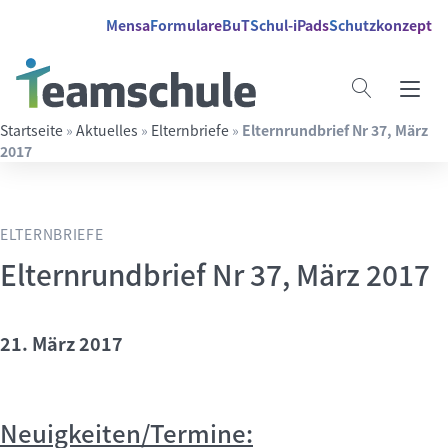
Springe direkt zu:
Inhalt
Hauptmenü
Suche
Mensa
Formulare
BuT
Schul-iPads
Schutzkonzept
Startseite
»
Aktuelles
»
Elternbriefe
»
Elternrundbrief Nr 37, März
2017
Suchbegriff eingeben
ELTERNBRIEFE
Elternrundbrief Nr 37, März 2017
21. März 2017
Neuigkeiten/Termine: