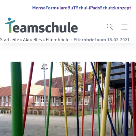
Springe direkt zu:
Inhalt
Hauptmenü
Suche
Mensa
Formulare
BuT
Schul-iPads
Schutzkonzept
Startseite
»
Aktuelles
»
Elternbriefe
»
Elternbrief vom 18.02.2021
Suchbegriff eingeben