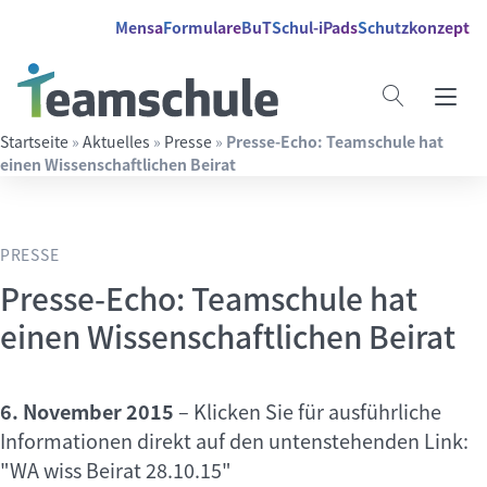
Springe direkt zu:
Inhalt
Hauptmenü
Suche
Mensa
Formulare
BuT
Schul-iPads
Schutzkonzept
Startseite
»
Aktuelles
»
Presse
»
Presse-Echo: Teamschule hat
einen Wissenschaftlichen Beirat
Suchbegriff eingeben
PRESSE
Presse-Echo: Teamschule hat
einen Wissenschaftlichen Beirat
6. November 2015
–
Klicken Sie für ausführliche
Informationen direkt auf den untenstehenden Link:
"WA wiss Beirat 28.10.15"