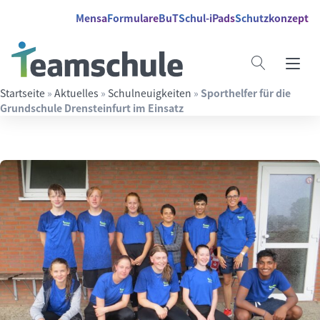
Springe direkt zu:
Inhalt
Hauptmenü
Suche
Mensa
Formulare
BuT
Schul-iPads
Schutzkonzept
Startseite
»
Aktuelles
»
Schulneuigkeiten
»
Sporthelfer für die
Grundschule Drensteinfurt im Einsatz
Suchbegriff eingeben