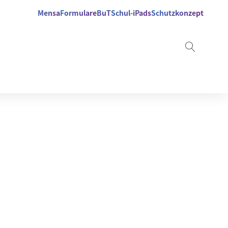
Mensa
Formulare
BuT
Schul-iPads
Schutzkonzept