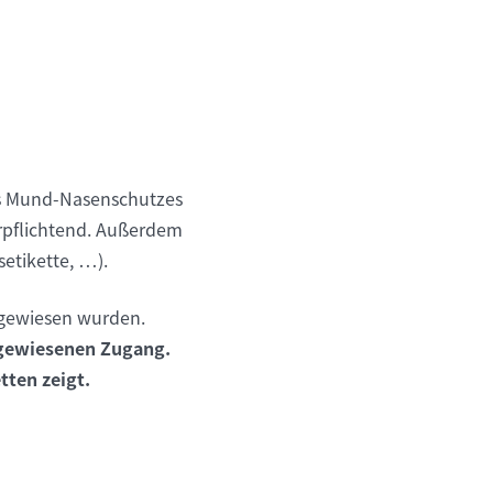
es Mund-Nasenschutzes
rpflichtend. Außerdem
etikette, …).
ugewiesen wurden.
ugewiesenen Zugang.
tten zeigt.