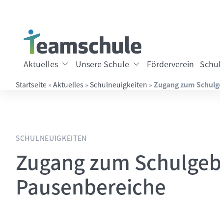
Springe direkt zu:
Inhalt
Hauptmenü
Suche
Aktuelles
Unsere Schule
Förderverein
Schul
Startseite
»
Aktuelles
»
Schulneuigkeiten
»
Zugang zum Schulg
Suchbegriff eingeben
SCHULNEUIGKEITEN
Zugang zum Schulge
Pausenbereiche