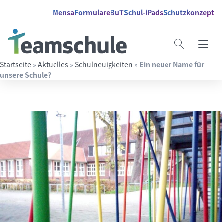
Springe direkt zu:
Inhalt
Hauptmenü
Suche
Mensa
Formulare
BuT
Schul-iPads
Schutzkonzept
Startseite
»
Aktuelles
»
Schulneuigkeiten
»
Ein neuer Name für
unsere Schule?
Suchbegriff eingeben