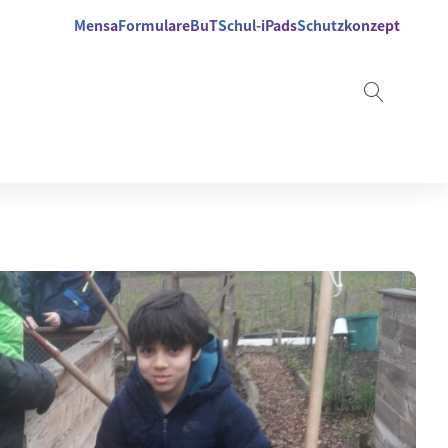
Mensa
Formulare
BuT
Schul-iPads
Schutzkonzept