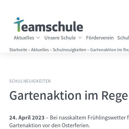
Springe direkt zu:
Inhalt
Hauptmenü
Suche
Aktuelles
Unsere Schule
Förderverein
Schul
Startseite
»
Aktuelles
»
Schulneuigkeiten
»
Gartenaktion im R
Suchbegriff eingeben
SCHULNEUIGKEITEN
Gartenaktion im Reg
24. April 2023
–
Bei nasskaltem Frühlingswetter f
Gartenaktion vor den Osterferien.