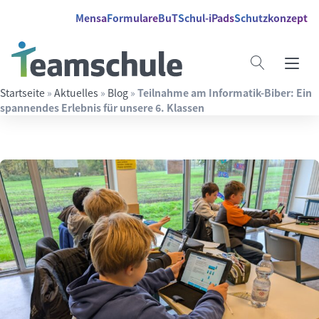
Springe direkt zu:
Inhalt
Hauptmenü
Suche
Mensa
Formulare
BuT
Schul-iPads
Schutzkonzept
Startseite
»
Aktuelles
»
Blog
»
Teilnahme am Informatik-Biber: Ein
spannendes Erlebnis für unsere 6. Klassen
Suchbegriff eingeben