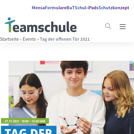
Springe direkt zu:
Inhalt
Hauptmenü
Suche
Mensa
Formulare
BuT
Schul-iPads
Schutzkonzept
Startseite
»
Events
»
Tag der offenen Tür 2021
Suchbegriff eingeben